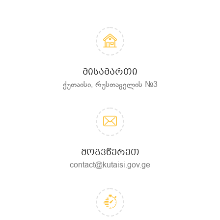
ᲛᲘᲡᲐᲛᲐᲠᲗᲘ
ქუთაისი, რუსთაველის №3
ᲛᲝᲒᲕᲬᲔᲠᲔᲗ
contact@kutaisi.gov.ge