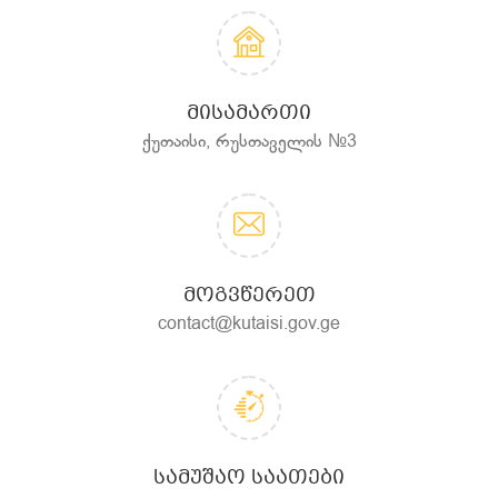
ᲛᲘᲡᲐᲛᲐᲠᲗᲘ
ქუთაისი, რუსთაველის №3
ᲛᲝᲒᲕᲬᲔᲠᲔᲗ
contact@kutaisi.gov.ge
ᲡᲐᲛᲣᲨᲐᲝ ᲡᲐᲐᲗᲔᲑᲘ