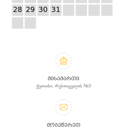
28
29
30
31
ᲛᲘᲡᲐᲛᲐᲠᲗᲘ
ქუთაისი, რუსთაველის №3
ᲛᲝᲒᲕᲬᲔᲠᲔᲗ