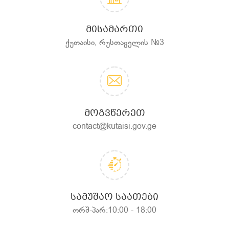
ᲛᲘᲡᲐᲛᲐᲠᲗᲘ
ქუთაისი, რუსთაველის №3
ᲛᲝᲒᲕᲬᲔᲠᲔᲗ
contact@kutaisi.gov.ge
ᲡᲐᲛᲣᲨᲐᲝ ᲡᲐᲐᲗᲔᲑᲘ
ორშ-პარ:10:00 - 18:00