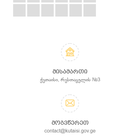
ᲛᲘᲡᲐᲛᲐᲠᲗᲘ
ქუთაისი, რუსთაველის №3
ᲛᲝᲒᲕᲬᲔᲠᲔᲗ
contact@kutaisi.gov.ge