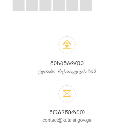
ᲛᲘᲡᲐᲛᲐᲠᲗᲘ
ქუთაისი, რუსთაველის №3
ᲛᲝᲒᲕᲬᲔᲠᲔᲗ
contact@kutaisi.gov.ge