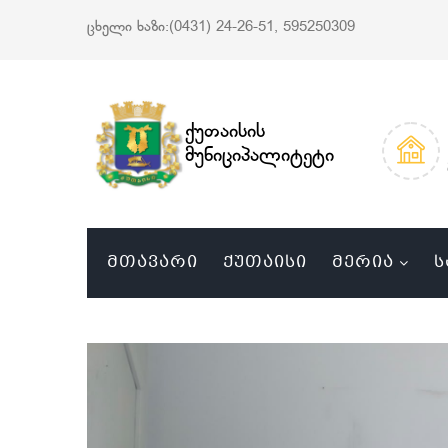
ცხელი ხაზი:(0431) 24-26-51, 595250309
ქუთაისის
მუნიციპალიტეტი
ᲛᲗᲐᲕᲐᲠᲘ
ᲥᲣᲗᲐᲘᲡᲘ
ᲛᲔᲠᲘᲐ
Ს