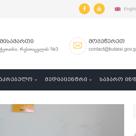
Engli
ᲛᲘᲡᲐᲛᲐᲠᲗᲘ
ᲛᲝᲒᲕᲬᲔᲠᲔᲗ
ქუთაისი, რუსთაველის №3
contact@kutaisi.gov.
ᲐᲙᲠᲔᲑᲣᲚᲝ
ᲛᲔᲓᲘᲐᲪᲔᲜᲢᲠᲘ
ᲡᲐᲯᲐᲠᲝ ᲘᲜ