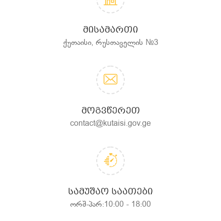
ᲛᲘᲡᲐᲛᲐᲠᲗᲘ
ქუთაისი, რუსთაველის №3
ᲛᲝᲒᲕᲬᲔᲠᲔᲗ
contact@kutaisi.gov.ge
ᲡᲐᲛᲣᲨᲐᲝ ᲡᲐᲐᲗᲔᲑᲘ
ორშ-პარ:10:00 - 18:00