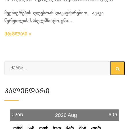
მეცნიერების დღესთან დაკავშირებით, აკაკი
წერეთლის სახელმწიფო უნი...
ვრცლად
Კალენდარი
უკან
წინ
2026 Aug
ორშ
სამ
ოთხ
ხუთ
პარ
შაბ
კვირ