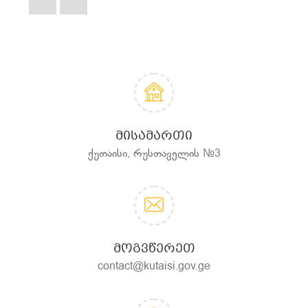
ᲛᲘᲡᲐᲛᲐᲠᲗᲘ
ქუთაისი, რუსთაველის №3
ᲛᲝᲒᲕᲬᲔᲠᲔᲗ
contact@kutaisi.gov.ge