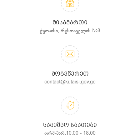
ᲛᲘᲡᲐᲛᲐᲠᲗᲘ
ქუთაისი, რუსთაველის №3
ᲛᲝᲒᲕᲬᲔᲠᲔᲗ
contact@kutaisi.gov.ge
ᲡᲐᲛᲣᲨᲐᲝ ᲡᲐᲐᲗᲔᲑᲘ
ორშ-პარ:10:00 - 18:00