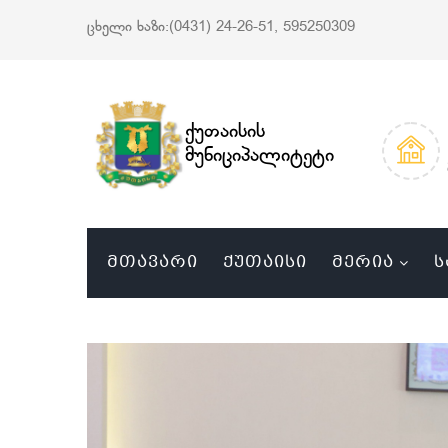
ცხელი ხაზი:(0431) 24-26-51, 595250309
ქუთაისის
მუნიციპალიტეტი
ᲛᲗᲐᲕᲐᲠᲘ
ᲥᲣᲗᲐᲘᲡᲘ
ᲛᲔᲠᲘᲐ
Ს