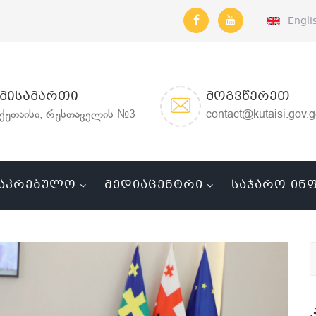
Engli
ᲛᲘᲡᲐᲛᲐᲠᲗᲘ
ᲛᲝᲒᲕᲬᲔᲠᲔᲗ
ქუთაისი, რუსთაველის №3
contact@kutaisi.gov.
ᲐᲙᲠᲔᲑᲣᲚᲝ
ᲛᲔᲓᲘᲐᲪᲔᲜᲢᲠᲘ
ᲡᲐᲯᲐᲠᲝ ᲘᲜ