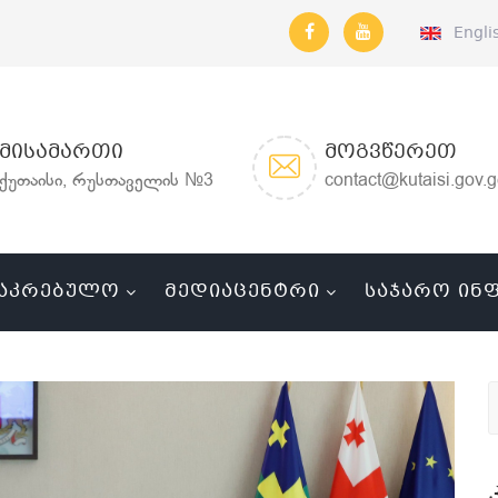
Engli
ᲛᲘᲡᲐᲛᲐᲠᲗᲘ
ᲛᲝᲒᲕᲬᲔᲠᲔᲗ
ქუთაისი, რუსთაველის №3
contact@kutaisi.gov.
ᲐᲙᲠᲔᲑᲣᲚᲝ
ᲛᲔᲓᲘᲐᲪᲔᲜᲢᲠᲘ
ᲡᲐᲯᲐᲠᲝ ᲘᲜ