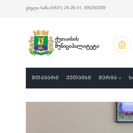
ცხელი ხაზი:(0431) 24-26-51, 595250309
ქუთაისის
მუნიციპალიტეტი
ᲛᲗᲐᲕᲐᲠᲘ
ᲥᲣᲗᲐᲘᲡᲘ
ᲛᲔᲠᲘᲐ
Ს