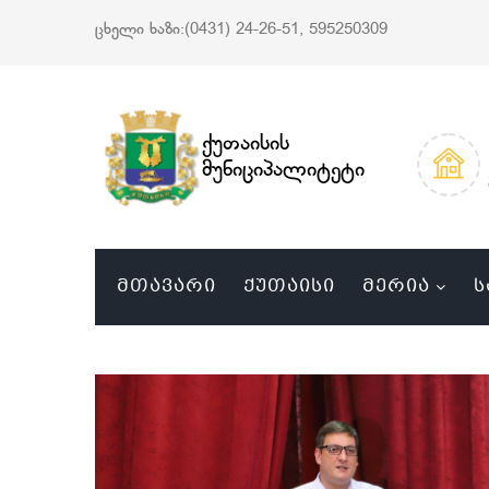
ცხელი ხაზი:(0431) 24-26-51, 595250309
ქუთაისის
მუნიციპალიტეტი
ᲛᲗᲐᲕᲐᲠᲘ
ᲥᲣᲗᲐᲘᲡᲘ
ᲛᲔᲠᲘᲐ
Ს