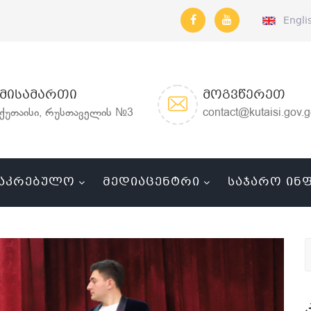
Engli
ᲛᲘᲡᲐᲛᲐᲠᲗᲘ
ᲛᲝᲒᲕᲬᲔᲠᲔᲗ
ქუთაისი, რუსთაველის №3
contact@kutaisi.gov.
ᲐᲙᲠᲔᲑᲣᲚᲝ
ᲛᲔᲓᲘᲐᲪᲔᲜᲢᲠᲘ
ᲡᲐᲯᲐᲠᲝ ᲘᲜ