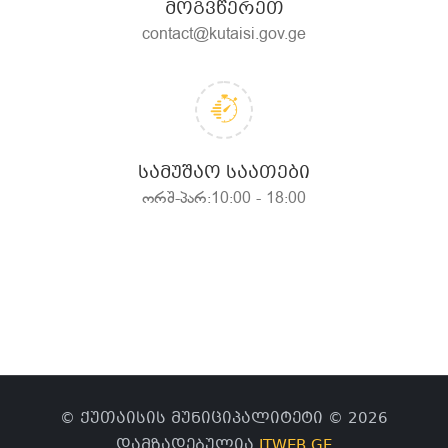
ᲛᲝᲒᲕᲬᲔᲠᲔᲗ
contact@kutaisi.gov.ge
ᲡᲐᲛᲣᲨᲐᲝ ᲡᲐᲐᲗᲔᲑᲘ
ორშ-პარ:10:00 - 18:00
© ქუთაისის მუნიციპალიტეტი © 2026
დამზადებულია
ITWEB.GE