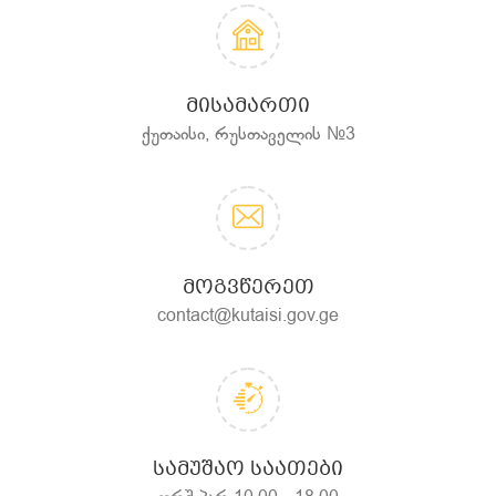
ᲛᲘᲡᲐᲛᲐᲠᲗᲘ
ქუთაისი, რუსთაველის №3
ᲛᲝᲒᲕᲬᲔᲠᲔᲗ
contact@kutaisi.gov.ge
ᲡᲐᲛᲣᲨᲐᲝ ᲡᲐᲐᲗᲔᲑᲘ