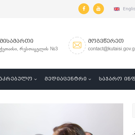
Engli
ᲛᲘᲡᲐᲛᲐᲠᲗᲘ
ᲛᲝᲒᲕᲬᲔᲠᲔᲗ
ქუთაისი, რუსთაველის №3
contact@kutaisi.gov.
ᲐᲙᲠᲔᲑᲣᲚᲝ
ᲛᲔᲓᲘᲐᲪᲔᲜᲢᲠᲘ
ᲡᲐᲯᲐᲠᲝ ᲘᲜ