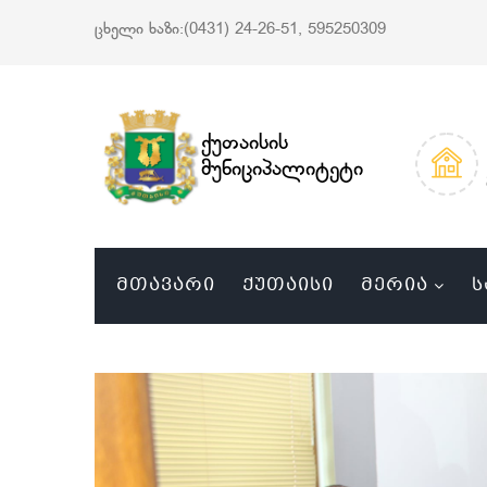
ცხელი ხაზი:(0431) 24-26-51, 595250309
ქუთაისის
მუნიციპალიტეტი
ᲛᲗᲐᲕᲐᲠᲘ
ᲥᲣᲗᲐᲘᲡᲘ
ᲛᲔᲠᲘᲐ
Ს