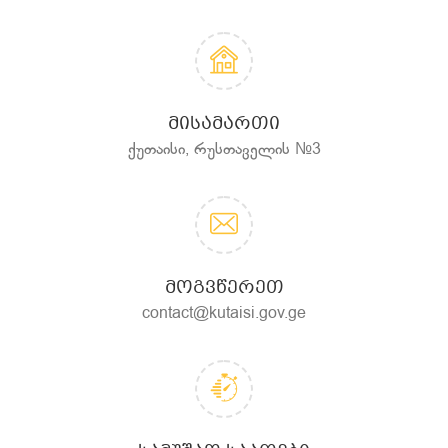
ᲛᲘᲡᲐᲛᲐᲠᲗᲘ
ქუთაისი, რუსთაველის №3
ᲛᲝᲒᲕᲬᲔᲠᲔᲗ
contact@kutaisi.gov.ge