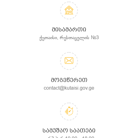
ᲛᲘᲡᲐᲛᲐᲠᲗᲘ
ქუთაისი, რუსთაველის №3
ᲛᲝᲒᲕᲬᲔᲠᲔᲗ
contact@kutaisi.gov.ge
ᲡᲐᲛᲣᲨᲐᲝ ᲡᲐᲐᲗᲔᲑᲘ