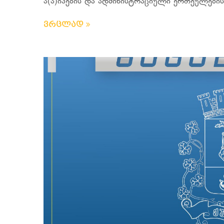
ა(ა)იპების და ადმინისტრაციული ერთეულების
ვრცლად