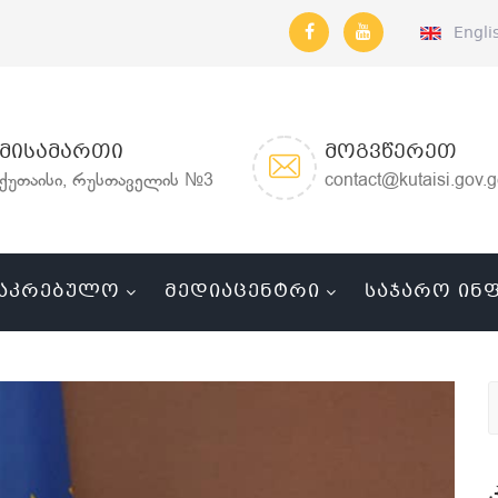
Engli
ᲛᲘᲡᲐᲛᲐᲠᲗᲘ
ᲛᲝᲒᲕᲬᲔᲠᲔᲗ
ქუთაისი, რუსთაველის №3
contact@kutaisi.gov.
ᲐᲙᲠᲔᲑᲣᲚᲝ
ᲛᲔᲓᲘᲐᲪᲔᲜᲢᲠᲘ
ᲡᲐᲯᲐᲠᲝ ᲘᲜ