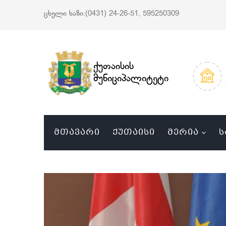
ცხელი ხაზი:(0431) 24-26-51, 595250309
ქუთაისის
მუნიციპალიტეტი
ᲛᲗᲐᲕᲐᲠᲘ
ᲥᲣᲗᲐᲘᲡᲘ
ᲛᲔᲠᲘᲐ
Ს