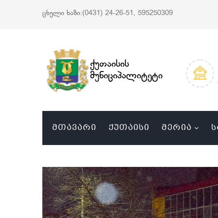
ცხელი ხაზი:(0431) 24-26-51, 595250309
ქუთაისის
მუნიციპალიტეტი
ᲛᲗᲐᲕᲐᲠᲘ
ᲥᲣᲗᲐᲘᲡᲘ
ᲛᲔᲠᲘᲐ
Ს