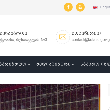
Engli
ᲛᲘᲡᲐᲛᲐᲠᲗᲘ
ᲛᲝᲒᲕᲬᲔᲠᲔᲗ
ქუთაისი, რუსთაველის №3
contact@kutaisi.gov.
ᲐᲙᲠᲔᲑᲣᲚᲝ
ᲛᲔᲓᲘᲐᲪᲔᲜᲢᲠᲘ
ᲡᲐᲯᲐᲠᲝ ᲘᲜ