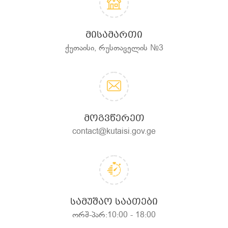
ᲛᲘᲡᲐᲛᲐᲠᲗᲘ
ქუთაისი, რუსთაველის №3
ᲛᲝᲒᲕᲬᲔᲠᲔᲗ
contact@kutaisi.gov.ge
ᲡᲐᲛᲣᲨᲐᲝ ᲡᲐᲐᲗᲔᲑᲘ
ორშ-პარ:10:00 - 18:00