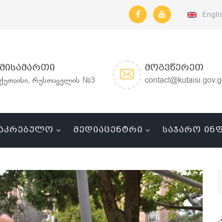
Engli
ᲛᲘᲡᲐᲛᲐᲠᲗᲘ
ᲛᲝᲒᲕᲬᲔᲠᲔᲗ
ქუთაისი, რუსთაველის №3
contact@kutaisi.gov.
ᲐᲙᲠᲔᲑᲣᲚᲝ
ᲛᲔᲓᲘᲐᲪᲔᲜᲢᲠᲘ
ᲡᲐᲯᲐᲠᲝ ᲘᲜ