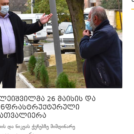
ალეიშვილმა 26 მაისის და
ე ინფრასტრუქტურული
აათვალიერა
ის და ნიკეას ქუჩებზე მიმდინარე