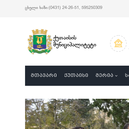
ცხელი ხაზი:(0431) 24-26-51, 595250309
ქუთაისის
მუნიციპალიტეტი
ᲛᲗᲐᲕᲐᲠᲘ
ᲥᲣᲗᲐᲘᲡᲘ
ᲛᲔᲠᲘᲐ
Ს