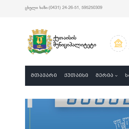
ცხელი ხაზი:(0431) 24-26-51, 595250309
ქუთაისის
მუნიციპალიტეტი
ᲛᲗᲐᲕᲐᲠᲘ
ᲥᲣᲗᲐᲘᲡᲘ
ᲛᲔᲠᲘᲐ
Ს