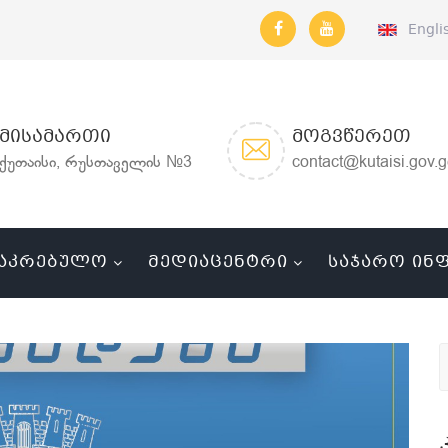
Engli
ᲛᲘᲡᲐᲛᲐᲠᲗᲘ
ᲛᲝᲒᲕᲬᲔᲠᲔᲗ
ქუთაისი, რუსთაველის №3
contact@kutaisi.gov.
ᲐᲙᲠᲔᲑᲣᲚᲝ
ᲛᲔᲓᲘᲐᲪᲔᲜᲢᲠᲘ
ᲡᲐᲯᲐᲠᲝ ᲘᲜ