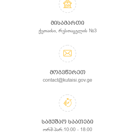
ᲛᲘᲡᲐᲛᲐᲠᲗᲘ
ქუთაისი, რუსთაველის №3
ᲛᲝᲒᲕᲬᲔᲠᲔᲗ
contact@kutaisi.gov.ge
ᲡᲐᲛᲣᲨᲐᲝ ᲡᲐᲐᲗᲔᲑᲘ
ორშ-პარ:10:00 - 18:00