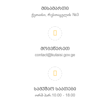
ᲛᲘᲡᲐᲛᲐᲠᲗᲘ
ქუთაისი, რუსთაველის №3
ᲛᲝᲒᲕᲬᲔᲠᲔᲗ
contact@kutaisi.gov.ge
ᲡᲐᲛᲣᲨᲐᲝ ᲡᲐᲐᲗᲔᲑᲘ
ორშ-პარ:10:00 - 18:00