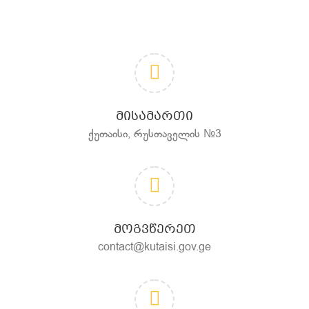
ᲛᲘᲡᲐᲛᲐᲠᲗᲘ
ქუთაისი, რუსთაველის №3
ᲛᲝᲒᲕᲬᲔᲠᲔᲗ
contact@kutaisi.gov.ge