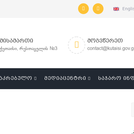
Engli
ᲛᲘᲡᲐᲛᲐᲠᲗᲘ
ᲛᲝᲒᲕᲬᲔᲠᲔᲗ
ქუთაისი, რუსთაველის №3
contact@kutaisi.gov.
ᲐᲙᲠᲔᲑᲣᲚᲝ
ᲛᲔᲓᲘᲐᲪᲔᲜᲢᲠᲘ
ᲡᲐᲯᲐᲠᲝ ᲘᲜ