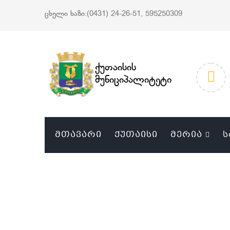
ცხელი ხაზი:(0431) 24-26-51, 595250309
ქუთაისის
მუნიციპალიტეტი
ᲛᲗᲐᲕᲐᲠᲘ
ᲥᲣᲗᲐᲘᲡᲘ
ᲛᲔᲠᲘᲐ
Ს