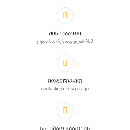
ᲛᲘᲡᲐᲛᲐᲠᲗᲘ
ქუთაისი, რუსთაველის №3
ᲛᲝᲒᲕᲬᲔᲠᲔᲗ
contact@kutaisi.gov.ge
ᲡᲐᲛᲣᲨᲐᲝ ᲡᲐᲐᲗᲔᲑᲘ