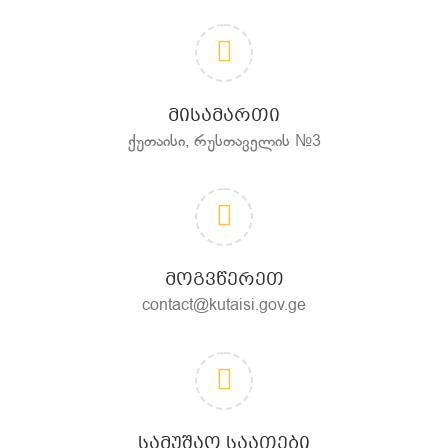
ᲛᲘᲡᲐᲛᲐᲠᲗᲘ
ქუთაისი, რუსთაველის №3
ᲛᲝᲒᲕᲬᲔᲠᲔᲗ
contact@kutaisi.gov.ge
ᲡᲐᲛᲣᲨᲐᲝ ᲡᲐᲐᲗᲔᲑᲘ