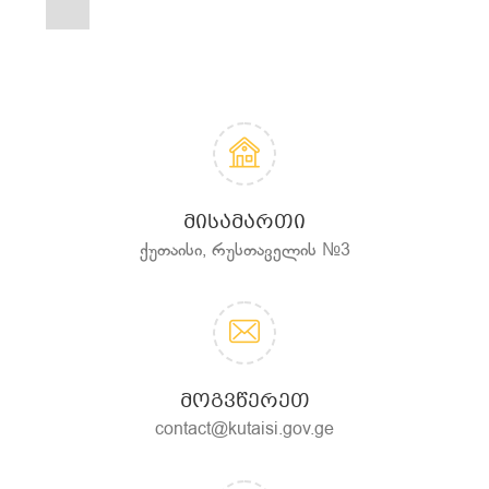
ᲛᲘᲡᲐᲛᲐᲠᲗᲘ
ქუთაისი, რუსთაველის №3
ᲛᲝᲒᲕᲬᲔᲠᲔᲗ
contact@kutaisi.gov.ge