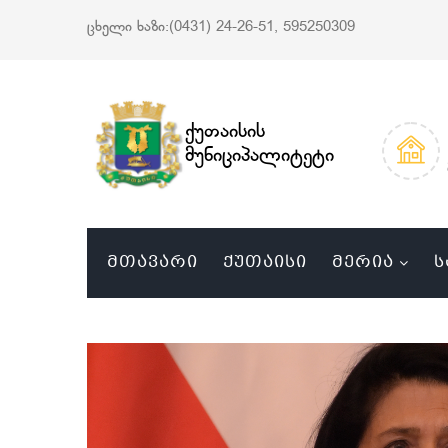
ცხელი ხაზი:(0431) 24-26-51, 595250309
ქუთაისის
მუნიციპალიტეტი
ᲛᲗᲐᲕᲐᲠᲘ
ᲥᲣᲗᲐᲘᲡᲘ
ᲛᲔᲠᲘᲐ
Ს