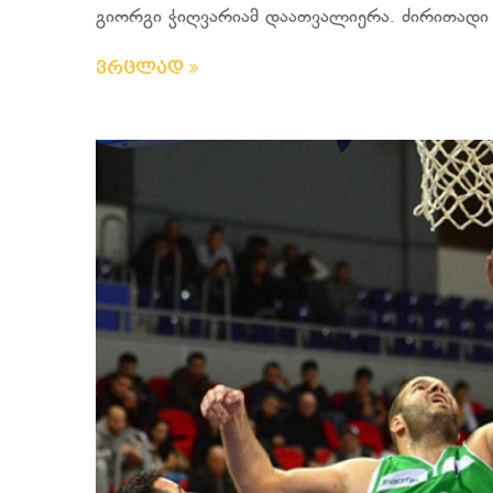
გიორგი ჭიღვარიამ დაათვალიერა. ძირითადი ს
ვრცლად