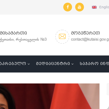
Engli
ᲛᲘᲡᲐᲛᲐᲠᲗᲘ
ᲛᲝᲒᲕᲬᲔᲠᲔᲗ
ქუთაისი, რუსთაველის №3
contact@kutaisi.gov.
ᲐᲙᲠᲔᲑᲣᲚᲝ
ᲛᲔᲓᲘᲐᲪᲔᲜᲢᲠᲘ
ᲡᲐᲯᲐᲠᲝ ᲘᲜ