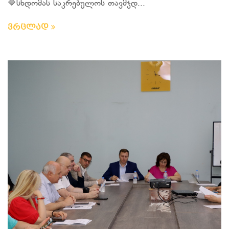
🔷სხდომას საკრებულოს თავმჯდ...
ვრცლად