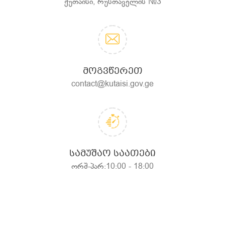
ქუთაისი, რუსთაველის №3
ᲛᲝᲒᲕᲬᲔᲠᲔᲗ
contact@kutaisi.gov.ge
ᲡᲐᲛᲣᲨᲐᲝ ᲡᲐᲐᲗᲔᲑᲘ
ორშ-პარ:10:00 - 18:00