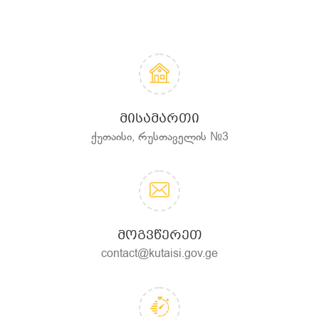
ᲛᲘᲡᲐᲛᲐᲠᲗᲘ
ქუთაისი, რუსთაველის №3
ᲛᲝᲒᲕᲬᲔᲠᲔᲗ
contact@kutaisi.gov.ge