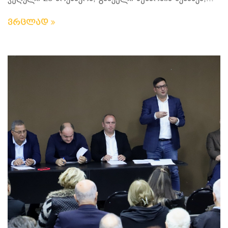
ვრცლად