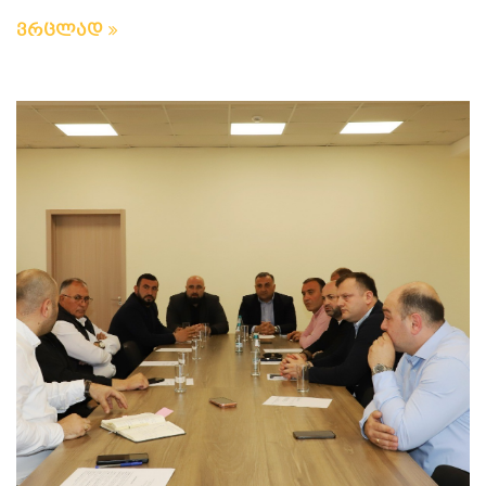
ვრცლად