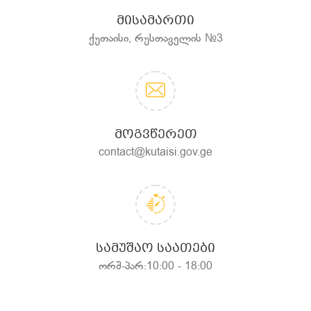
ᲛᲘᲡᲐᲛᲐᲠᲗᲘ
ქუთაისი, რუსთაველის №3
ᲛᲝᲒᲕᲬᲔᲠᲔᲗ
contact@kutaisi.gov.ge
ᲡᲐᲛᲣᲨᲐᲝ ᲡᲐᲐᲗᲔᲑᲘ
ორშ-პარ:10:00 - 18:00