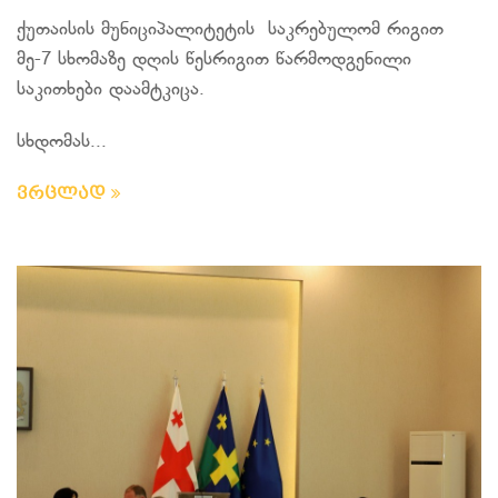
ქუთაისის მუნიციპალიტეტის საკრებულომ რიგით
მე-7 სხომაზე დღის წესრიგით წარმოდგენილი
საკითხები დაამტკიცა.
სხდომას...
ვრცლად