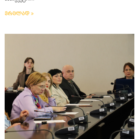
ვრცლად