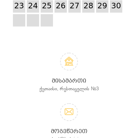
23
24
25
26
27
28
29
30
ᲛᲘᲡᲐᲛᲐᲠᲗᲘ
ქუთაისი, რუსთაველის №3
ᲛᲝᲒᲕᲬᲔᲠᲔᲗ