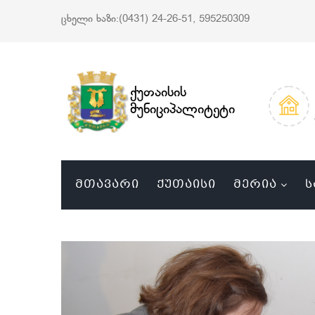
ცხელი ხაზი:(0431) 24-26-51, 595250309
ქუთაისის
მუნიციპალიტეტი
ᲛᲗᲐᲕᲐᲠᲘ
ᲥᲣᲗᲐᲘᲡᲘ
ᲛᲔᲠᲘᲐ
Ს