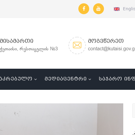
Engli
ᲛᲘᲡᲐᲛᲐᲠᲗᲘ
ᲛᲝᲒᲕᲬᲔᲠᲔᲗ
ქუთაისი, რუსთაველის №3
contact@kutaisi.gov.
ᲐᲙᲠᲔᲑᲣᲚᲝ
ᲛᲔᲓᲘᲐᲪᲔᲜᲢᲠᲘ
ᲡᲐᲯᲐᲠᲝ ᲘᲜ