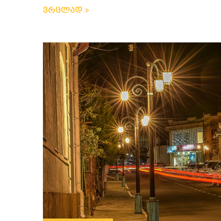
ვრცლად