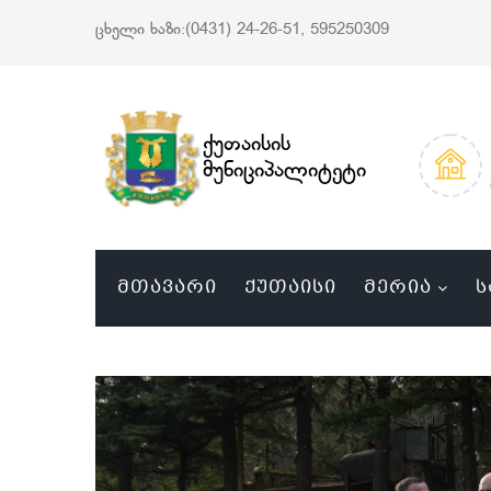
ცხელი ხაზი:(0431) 24-26-51, 595250309
ქუთაისის
მუნიციპალიტეტი
ᲛᲗᲐᲕᲐᲠᲘ
ᲥᲣᲗᲐᲘᲡᲘ
ᲛᲔᲠᲘᲐ
Ს