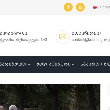
Engli
ᲛᲘᲡᲐᲛᲐᲠᲗᲘ
ᲛᲝᲒᲕᲬᲔᲠᲔᲗ
ქუთაისი, რუსთაველის №3
contact@kutaisi.gov.
ᲐᲙᲠᲔᲑᲣᲚᲝ
ᲛᲔᲓᲘᲐᲪᲔᲜᲢᲠᲘ
ᲡᲐᲯᲐᲠᲝ ᲘᲜ