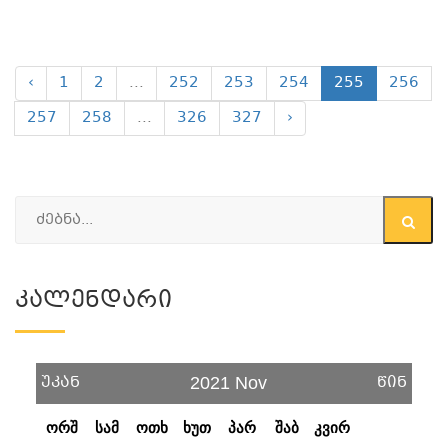
‹
1
2
...
252
253
254
255
256
257
258
...
326
327
›
Კალენდარი
უკან
წინ
2021 Nov
ორშ
სამ
ოთხ
ხუთ
პარ
შაბ
კვირ