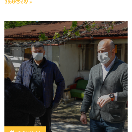
ვრცლად