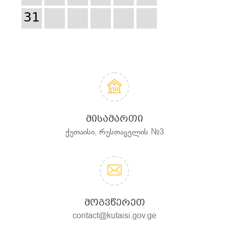
31
ᲛᲘᲡᲐᲛᲐᲠᲗᲘ
ქუთაისი, რუსთაველის №3
ᲛᲝᲒᲕᲬᲔᲠᲔᲗ
contact@kutaisi.gov.ge