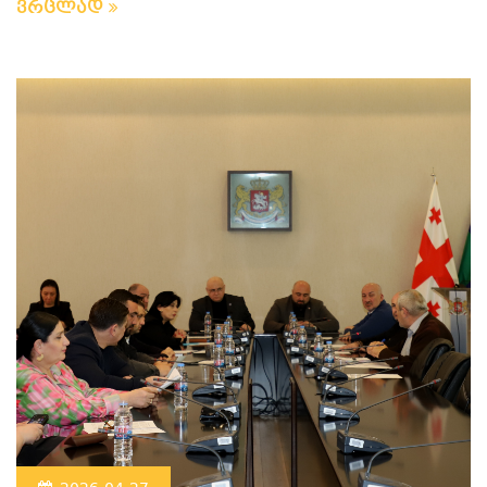
ვრცლად