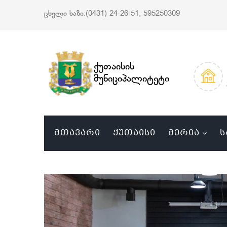
ცხელი ხაზი:(0431) 24-26-51, 595250309
ქუთაისის
მუნიციპალიტეტი
ᲛᲗᲐᲕᲐᲠᲘ
ᲥᲣᲗᲐᲘᲡᲘ
ᲛᲔᲠᲘᲐ
Ს