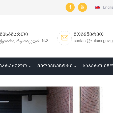
Engli
ᲛᲘᲡᲐᲛᲐᲠᲗᲘ
ᲛᲝᲒᲕᲬᲔᲠᲔᲗ
ქუთაისი, რუსთაველის №3
contact@kutaisi.gov.
ᲐᲙᲠᲔᲑᲣᲚᲝ
ᲛᲔᲓᲘᲐᲪᲔᲜᲢᲠᲘ
ᲡᲐᲯᲐᲠᲝ ᲘᲜ