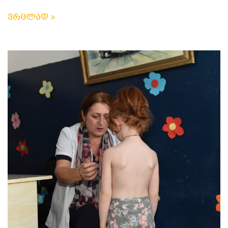
ვრცლად