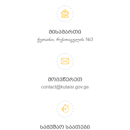
ᲛᲘᲡᲐᲛᲐᲠᲗᲘ
ქუთაისი, რუსთაველის №3
ᲛᲝᲒᲕᲬᲔᲠᲔᲗ
contact@kutaisi.gov.ge
ᲡᲐᲛᲣᲨᲐᲝ ᲡᲐᲐᲗᲔᲑᲘ