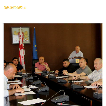
ვრცლად