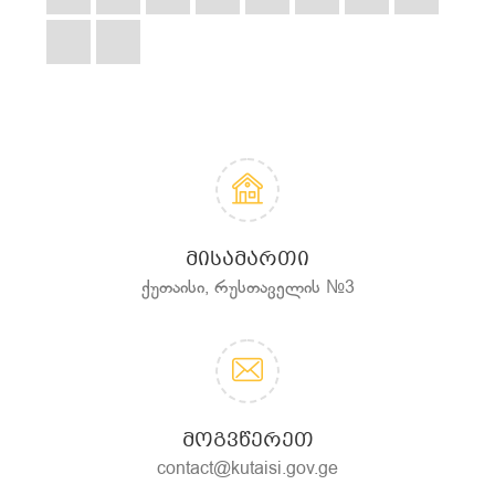
ᲛᲘᲡᲐᲛᲐᲠᲗᲘ
ქუთაისი, რუსთაველის №3
ᲛᲝᲒᲕᲬᲔᲠᲔᲗ
contact@kutaisi.gov.ge