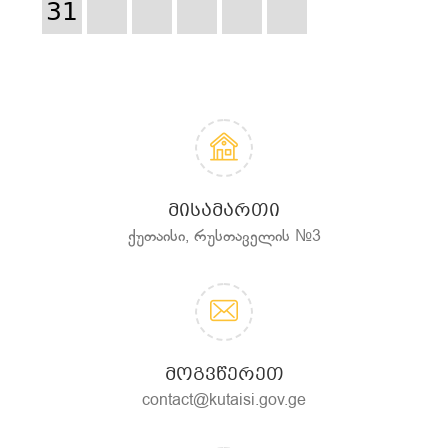
31
ᲛᲘᲡᲐᲛᲐᲠᲗᲘ
ქუთაისი, რუსთაველის №3
ᲛᲝᲒᲕᲬᲔᲠᲔᲗ
contact@kutaisi.gov.ge