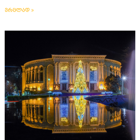
ვრცლად