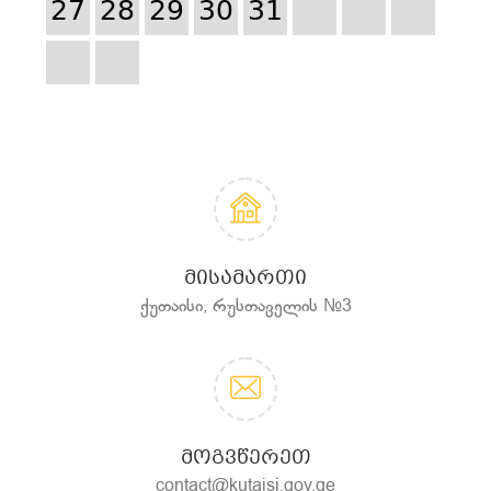
27
28
29
30
31
ᲛᲘᲡᲐᲛᲐᲠᲗᲘ
ქუთაისი, რუსთაველის №3
ᲛᲝᲒᲕᲬᲔᲠᲔᲗ
contact@kutaisi.gov.ge