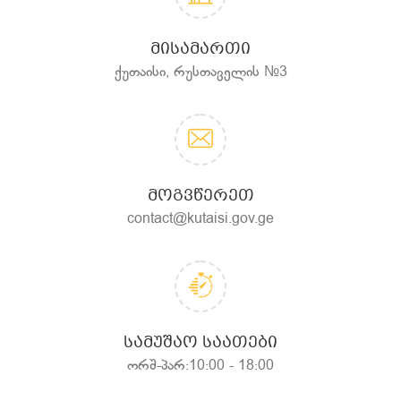
ᲛᲘᲡᲐᲛᲐᲠᲗᲘ
ქუთაისი, რუსთაველის №3
ᲛᲝᲒᲕᲬᲔᲠᲔᲗ
contact@kutaisi.gov.ge
ᲡᲐᲛᲣᲨᲐᲝ ᲡᲐᲐᲗᲔᲑᲘ
ორშ-პარ:10:00 - 18:00