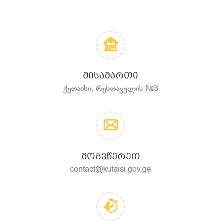
ᲛᲘᲡᲐᲛᲐᲠᲗᲘ
ქუთაისი, რუსთაველის №3
ᲛᲝᲒᲕᲬᲔᲠᲔᲗ
contact@kutaisi.gov.ge