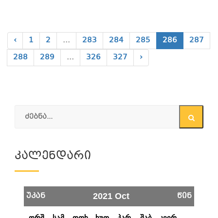
‹
1
2
...
283
284
285
286
287
288
289
...
326
327
›
Კალენდარი
უკან
წინ
2021 Oct
ორშ
სამ
ოთხ
ხუთ
პარ
შაბ
კვირ