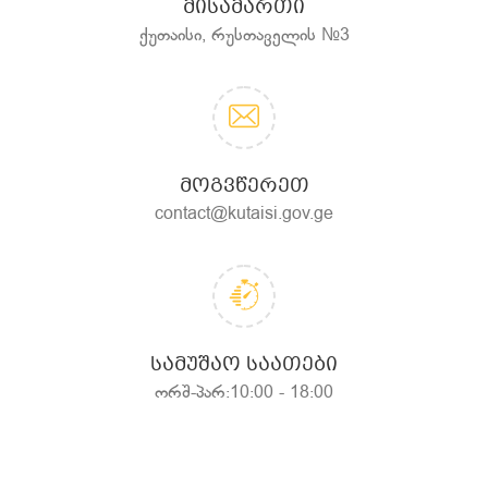
ᲛᲘᲡᲐᲛᲐᲠᲗᲘ
ქუთაისი, რუსთაველის №3
ᲛᲝᲒᲕᲬᲔᲠᲔᲗ
contact@kutaisi.gov.ge
ᲡᲐᲛᲣᲨᲐᲝ ᲡᲐᲐᲗᲔᲑᲘ
ორშ-პარ:10:00 - 18:00