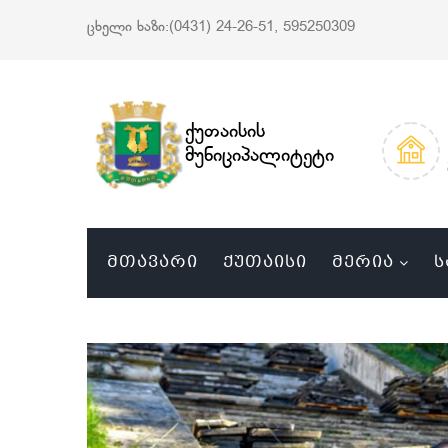
ცხელი ხაზი:(0431) 24-26-51, 595250309
ქუთაისის
მუნიციპალიტეტი
ᲛᲗᲐᲕᲐᲠᲘ
ᲥᲣᲗᲐᲘᲡᲘ
ᲛᲔᲠᲘᲐ
Ს