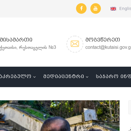
Engli
ᲛᲘᲡᲐᲛᲐᲠᲗᲘ
ᲛᲝᲒᲕᲬᲔᲠᲔᲗ
ქუთაისი, რუსთაველის №3
contact@kutaisi.gov.
ᲐᲙᲠᲔᲑᲣᲚᲝ
ᲛᲔᲓᲘᲐᲪᲔᲜᲢᲠᲘ
ᲡᲐᲯᲐᲠᲝ ᲘᲜ