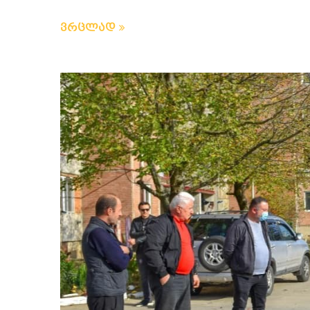
ვრცლად